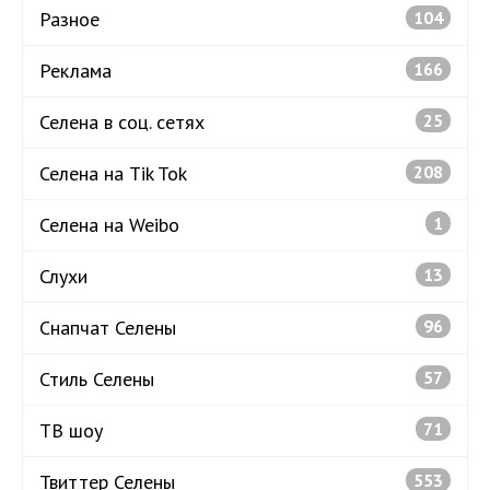
Разное
104
Реклама
166
Селена в соц. сетях
25
Селена на Tik Tok
208
Селена на Weibo
1
Слухи
13
Снапчат Селены
96
Стиль Селены
57
ТВ шоу
71
Твиттер Селены
553