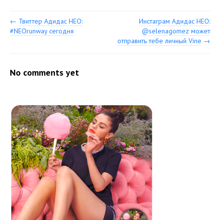
←
Твиттер Адидас НЕО:
Инстаграм Адидас НЕО:
#NEOrunway сегодня
@selenagomez может
отправить тебе личный Vine
→
No comments yet