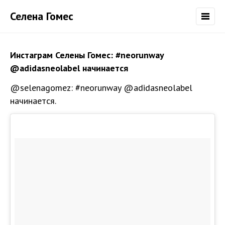
Селена Гомес
Инстаграм Селены Гомес: #neorunway
@adidasneolabel начинается
@selenagomez: #neorunway @adidasneolabel
начинается.