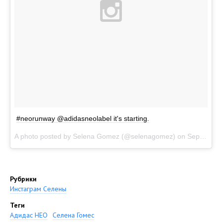
#neorunway @adidasneolabel it's starting.
A photo posted by Selena Gomez (@selenagomez) on
Sep 3, 2014 at 12:07pm PDT
Рубрики
Инстаграм Селены
Теги
Адидас НЕО
Селена Гомес