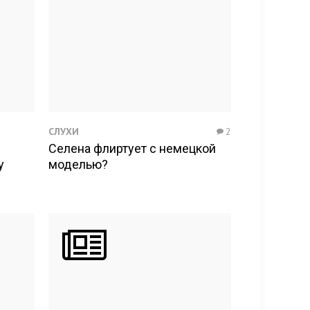
СЛУХИ
2
Селена флиртует с немецкой
у
моделью?