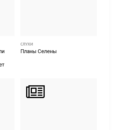
СЛУХИ
ли
Планы Селены
ет