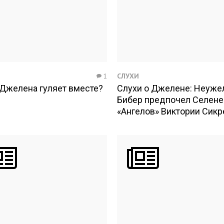
1
СЛУХИ
 Джелена гуляет вместе?
Слухи о Джелене: Неуже
Бибер предпочел Селене
«Ангелов» Виктории Сикр