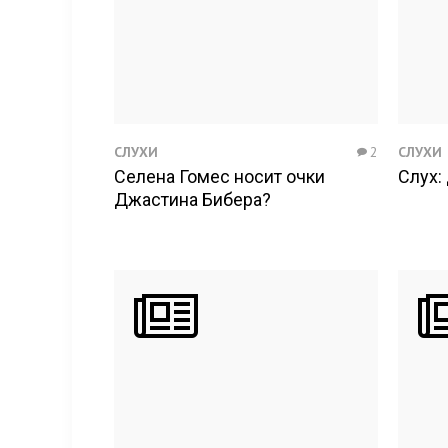
СЛУХИ
2
СЛУХИ
Селена Гомес носит очки
Слух:
Джастина Бибера?