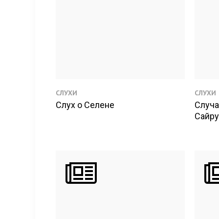
СЛУХИ
СЛУХИ
Слух о Селене
Случа
Сайру