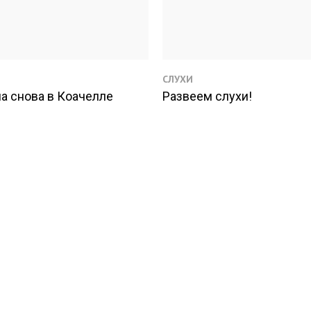
СЛУХИ
а снова в Коачелле
Развеем слухи!