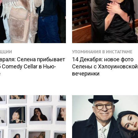
АЦЦИИ
УПОМИНАНИЯ В ИНСТАГРАМЕ
враля: Селена прибывает
14 Декабря: новое фото
б Comedy Cellar в Нью-
Селены с Хэлоуиновской
е
вечеринки