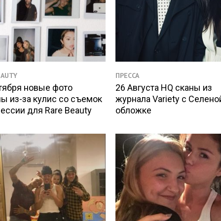
EAUTY
ПРЕССА
тября новые фото
26 Августа HQ сканы из
ы из-за кулис со съемок
журнала Variety с Селено
ессии для Rare Beauty
обложке