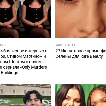
ВЬЮ
RARE BEAUTY
тября: новое интервью с
27 Июля: новое промо-ф
ой, Стивом Мартином и
Селены для Rare Beauty
ном Шортом о новом
е сериала «Only Murders
 Building»