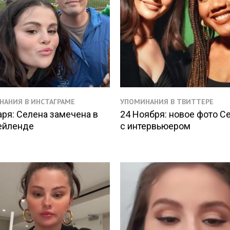
НАНИЯ В ИНСТАГРАМЕ
УПОМИНАНИЯ В ТВИТТЕРЕ
аря: Селена замечена в
24 Ноября: новое фото С
ейленде
с интервьюером