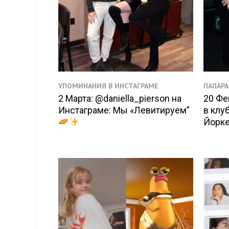
УПОМИНАНИЯ В ИНСТАГРАМЕ
ПАПАР
2 Марта: @daniella_pierson на
20 Фе
Инстаграме: Мы «Левитируем”
в клу
Йорк