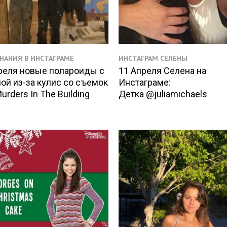
НАНИЯ В ИНСТАГРАМЕ
ИНСТАГРАМ СЕЛЕНЫ
реля новые полароиды с
11 Апреля Селена на
ой из-за кулис со съемок
Инстаграме:
urders In The Building
Детка @juliamichaels