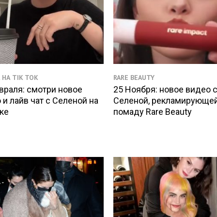
 НА TIK TOK
RARE BEAUTY
враля: смотри новое
25 Ноября: новое видео 
 и лайв чат с Селеной на
Селеной, рекламирующе
ке
помаду Rare Beauty