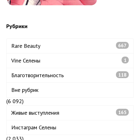
Рубрики
Rare Beauty
667
Vine Селены
1
Благотворительность
118
Вне рубрик
(6 092)
Живые выступления
165
Инстаграм Селены
(2 033)