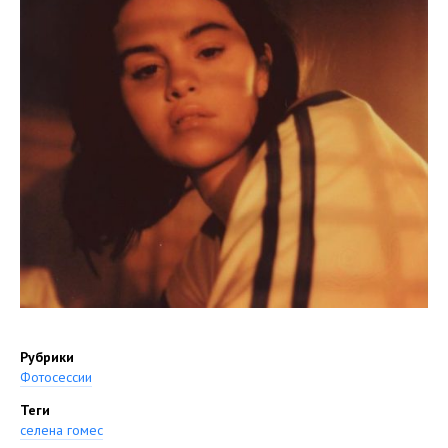
Рубрики
Фотосессии
Теги
селена гомес