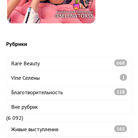
Рубрики
Rare Beauty
668
Vine Селены
1
Благотворительность
118
Вне рубрик
(6 092)
Живые выступления
165