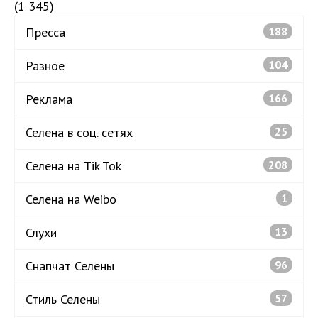
(1 345)
Пресса
188
Разное
104
Реклама
166
Селена в соц. сетях
25
Селена на Tik Tok
208
Селена на Weibo
1
Слухи
13
Снапчат Селены
96
Стиль Селены
57