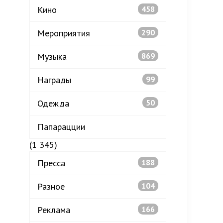
Кино
458
Мероприятия
290
Музыка
869
Награды
99
Одежда
50
Папарацции
(1 345)
Пресса
188
Разное
104
Реклама
166