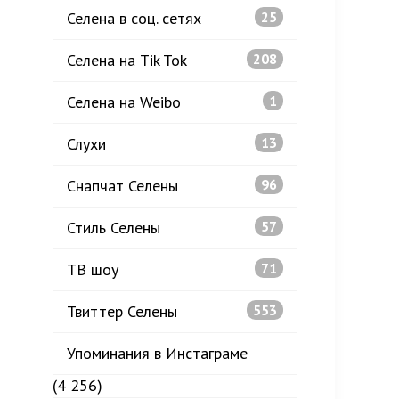
Селена в соц. сетях
25
Селена на Tik Tok
208
Селена на Weibo
1
Слухи
13
Снапчат Селены
96
Стиль Селены
57
ТВ шоу
71
Твиттер Селены
553
Упоминания в Инстаграме
(4 256)