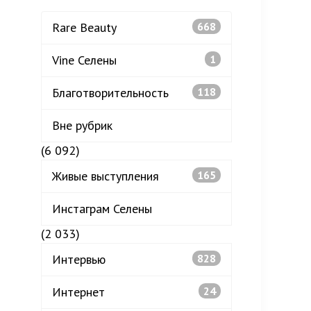
Rare Beauty
668
Vine Селены
1
Благотворительность
118
Вне рубрик
(6 092)
Живые выступления
165
Инстаграм Селены
(2 033)
Интервью
828
Интернет
24