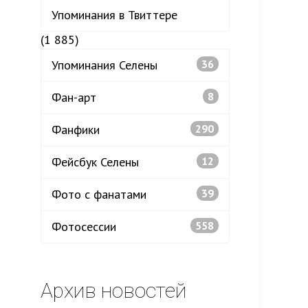
Упоминания в Твиттере
(1 885)
Упоминания Селены
36
Фан-арт
8
Фанфики
290
Фейсбук Селены
12
Фото с фанатами
39
Фотосессии
558
Архив новостей