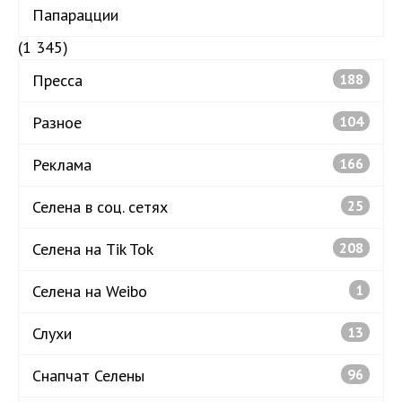
Папарацции
(1 345)
Пресса
188
Разное
104
Реклама
166
Селена в соц. сетях
25
Селена на Tik Tok
208
Селена на Weibo
1
Слухи
13
Снапчат Селены
96