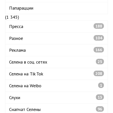
Папарацции
(1 345)
Пресса
188
Разное
104
Реклама
166
Селена в соц. сетях
25
Селена на Tik Tok
208
Селена на Weibo
1
Слухи
13
Снапчат Селены
96