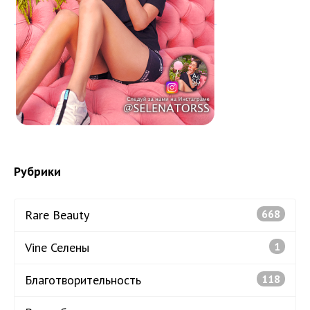
Рубрики
Rare Beauty
668
Vine Селены
1
Благотворительность
118