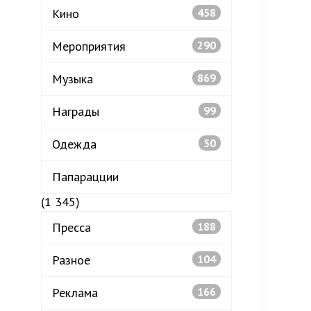
Кино
458
Мероприятия
290
Музыка
869
Награды
99
Одежда
50
Папарацции
(1 345)
Пресса
188
Разное
104
Реклама
166