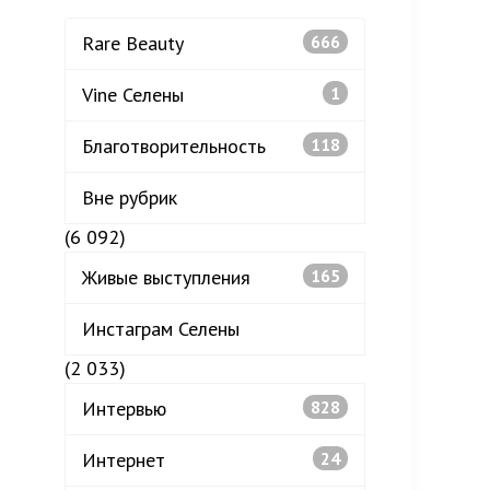
Rare Beauty
666
Vine Селены
1
Благотворительность
118
Вне рубрик
(6 092)
Живые выступления
165
Инстаграм Селены
(2 033)
Интервью
828
Интернет
24