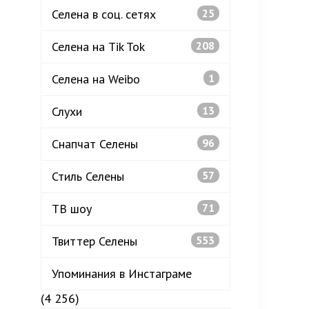
Селена в соц. сетях
25
Селена на Tik Tok
208
Селена на Weibo
1
Слухи
13
Снапчат Селены
96
Стиль Селены
57
ТВ шоу
71
Твиттер Селены
553
Упоминания в Инстаграме
(4 256)