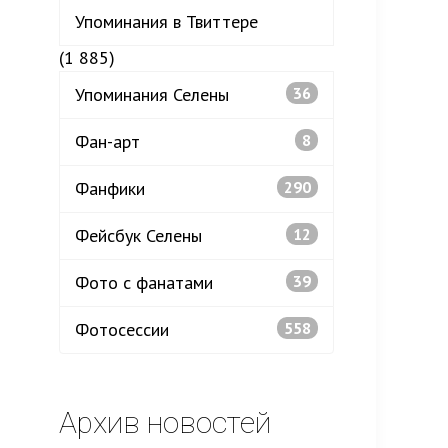
Упоминания в Твиттере
(1 885)
Упоминания Селены
36
Фан-арт
8
Фанфики
290
Фейсбук Селены
12
Фото с фанатами
39
Фотосессии
558
Архив новостей