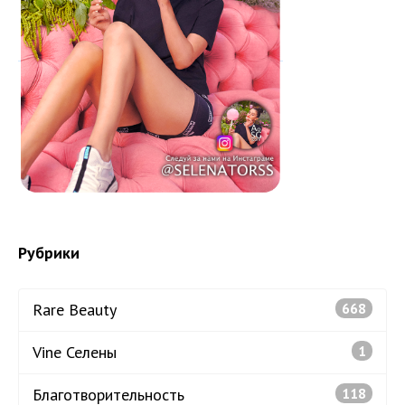
Рубрики
Rare Beauty
668
Vine Селены
1
Благотворительность
118