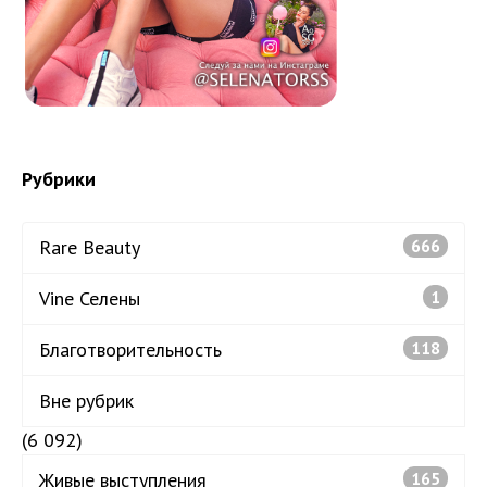
Рубрики
Rare Beauty
666
Vine Селены
1
Благотворительность
118
Вне рубрик
(6 092)
Живые выступления
165