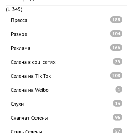
(1 345)
Пресса
188
Разное
104
Реклама
166
Селена в соц. сетях
25
Селена на Tik Tok
208
Селена на Weibo
1
Слухи
13
Снапчат Селены
96
Стиль Селены
57