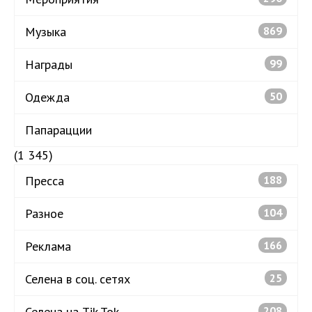
Музыка
869
Награды
99
Одежда
50
Папарацции
(1 345)
Пресса
188
Разное
104
Реклама
166
Селена в соц. сетях
25
Селена на Tik Tok
208